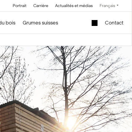
Portrait
Carrière
Actualités et médias
Français
Technique
Service et entretien
Offres spéciales
du bois
Grumes suisses
Contact
Technique à
En construction de silos et
Cuve de levage
saumure
d'installations
mobile dans le
module en bois
Technique de
convoyage
Nouveau bâtiment
scolaire à vendre
Technique de
commande
Modules en bois
d’occasion – Bureau
Technique de
et vente
mesure et pesage
f
le