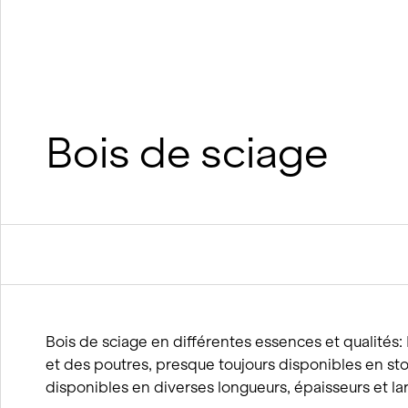
suréléva
Construction durable en bois
Construction durable en argile et
en bois
Processus BIM
Concepts de viabilité hivernale
Bois de sciage
Bois de sciage en différentes essences et qualités
et des poutres, presque toujours disponibles en sto
disponibles en diverses longueurs, épaisseurs et la