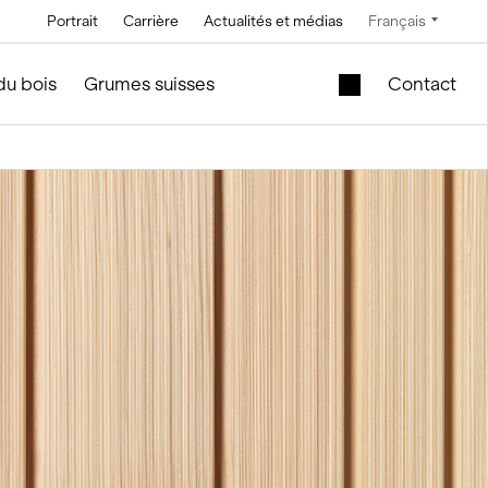
Portrait
Carrière
Actualités et médias
Français
Technique
Service et entretien
Offres spéciales
du bois
Grumes suisses
Contact
Technique à
En construction de silos et
Cuve de levage
saumure
d'installations
mobile dans le
module en bois
Technique de
convoyage
Nouveau bâtiment
scolaire à vendre
Technique de
commande
Modules en bois
d’occasion – Bureau
Technique de
et vente
mesure et pesage
f
le