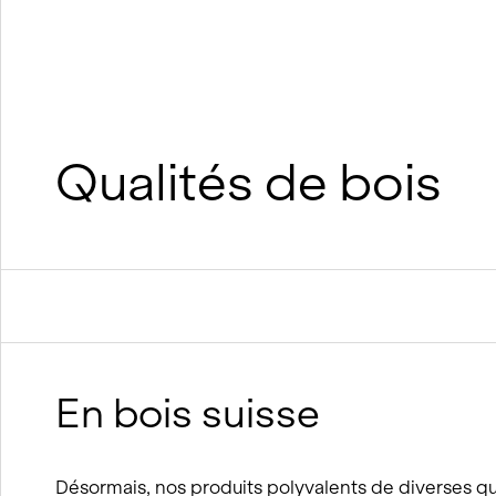
suréléva
Construction durable en bois
Construction durable en argile et
en bois
Processus BIM
Concepts de viabilité hivernale
Qualités de bois
En bois suisse
Désormais, nos produits polyvalents de diverses qua