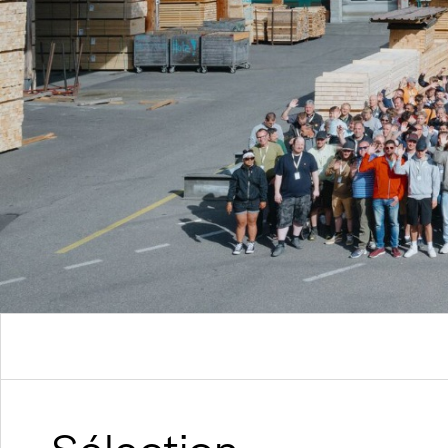
suréléva
Construction durable en bois
Construction durable en argile et
en bois
Processus BIM
Concepts de viabilité hivernale