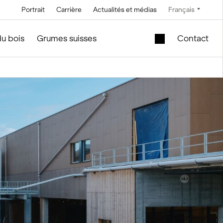
Portrait
Carrière
Actualités et médias
Français
Technique
Service et entretien
Offres spéciales
du bois
Grumes suisses
Contact
Technique à
En construction de silos et
Cuve de levage
saumure
d'installations
mobile dans le
module en bois
Technique de
convoyage
Nouveau bâtiment
scolaire à vendre
Technique de
commande
Modules en bois
d’occasion – Bureau
Technique de
et vente
mesure et pesage
f
le