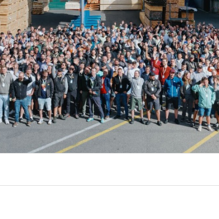
tions
Hôtellerie et restauration
Loisirs et Sport
Santé et accompagneme
Service hivernal
Événements