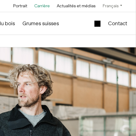
Portrait
Carrière
Actualités et médias
Français
Technique
Service et entretien
Offres spéciales
du bois
Grumes suisses
Contact
Technique à
En construction de silos et
Cuve de levage
saumure
d'installations
mobile dans le
module en bois
Technique de
convoyage
Nouveau bâtiment
scolaire à vendre
Technique de
commande
Modules en bois
d’occasion – Bureau
Technique de
et vente
mesure et pesage
f
le