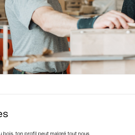
tions
Hôtellerie et restauration
Loisirs et Sport
Santé et accompagneme
Service hivernal
Événements
es
 bois, ton profil peut malgré tout nous