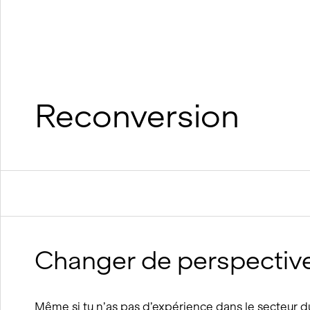
suréléva
Construction durable en bois
Construction durable en argile et
en bois
Processus BIM
Concepts de viabilité hivernale
Reconversion
Changer de perspectiv
Même si tu n’as pas d’expérience dans le secteur du