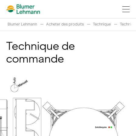
Blumer Lehmann
Acheter des produits
Technique
Techniq
Technique de
commande
Réaliser projets de construction
Acheter des produits
References
Fascination du bois
Grumes suisses