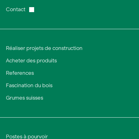
Contact
Portrait
Carrière
Actualités et médias
Réaliser projets de construction
Contact
Acheter des produits
Recherche
References
Français
Fascination du bois
Grumes suisses
Postes à pourvoir