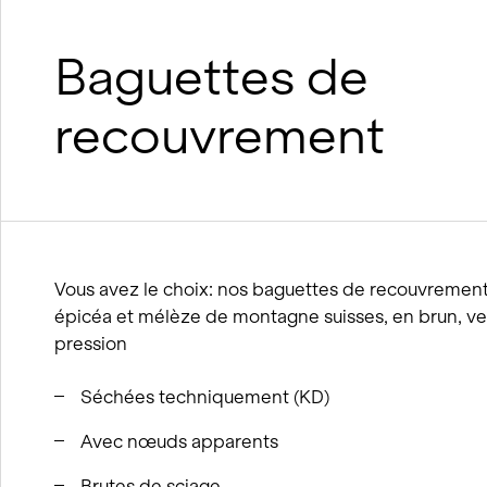
suréléva
Construction durable en bois
Construction durable en argile et
Baguettes de
en bois
Processus BIM
recouvrement
Concepts de viabilité hivernale
Vous avez le choix: nos baguettes de recouvrement
épicéa et mélèze de montagne suisses, en brun, ve
pression
Séchées techniquement (KD)
Avec nœuds apparents
Brutes de sciage