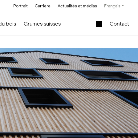
Portrait
Carrière
Actualités et médias
Français
Technique
Service et entretien
Offres spéciales
du bois
Grumes suisses
Contact
Technique à
En construction de silos et
Cuve de levage
saumure
d'installations
mobile dans le
module en bois
Technique de
convoyage
Nouveau bâtiment
scolaire à vendre
Technique de
commande
Modules en bois
d’occasion – Bureau
Technique de
et vente
mesure et pesage
f
le