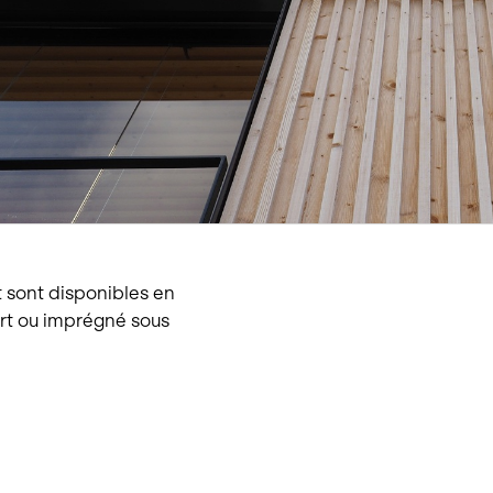
tions
Hôtellerie et restauration
Loisirs et Sport
Santé et accompagneme
Service hivernal
Événements
 sont disponibles en
rt ou imprégné sous