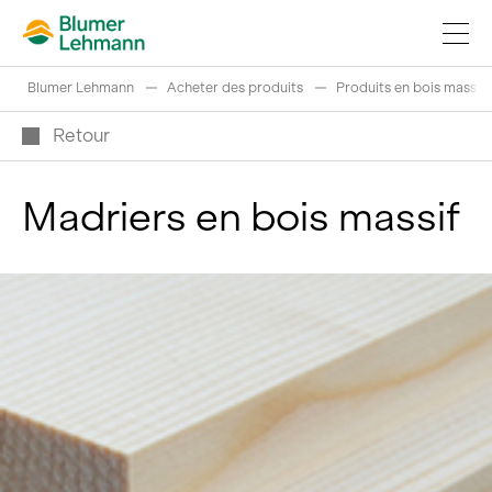
Blumer Lehmann
Acheter des produits
Produits en bois massif
Retour
Madriers en bois massif
Réaliser projets de construction
Acheter des produits
References
Fascination du bois
Grumes suisses