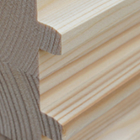
Portrait
Carrière
Actualités et médias
Contact
Recherche
Français