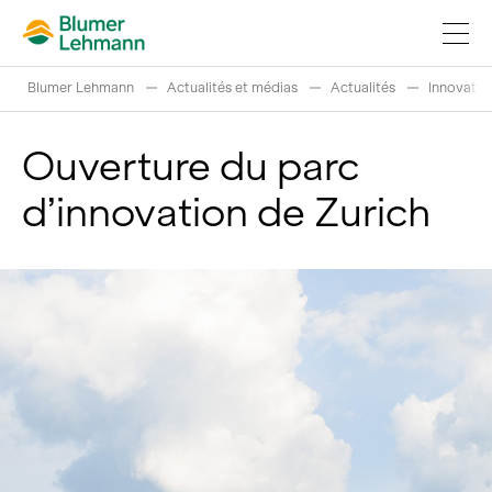
Blumer Lehmann
Actualités et médias
Actualités
Innovatio
Ouverture du parc
d’innovation de Zurich
Réaliser projets de construction
Acheter des produits
References
Fascination du bois
Grumes suisses