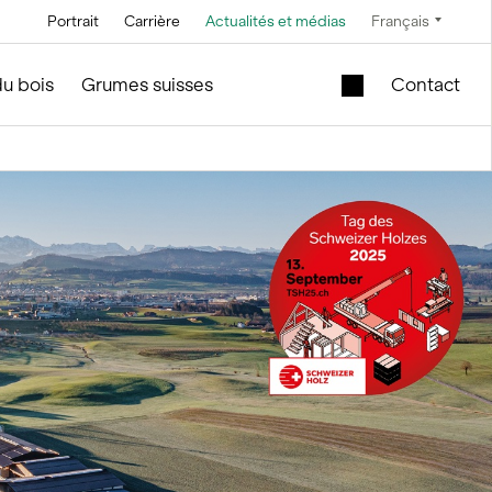
Portrait
Carrière
Actualités et médias
Français
Technique
Service et entretien
Offres spéciales
du bois
Grumes suisses
Contact
Technique à
En construction de silos et
Cuve de levage
saumure
d'installations
mobile dans le
module en bois
Technique de
convoyage
Nouveau bâtiment
scolaire à vendre
Technique de
commande
Modules en bois
d’occasion – Bureau
Technique de
et vente
mesure et pesage
f
le