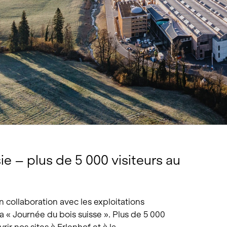
tions
Hôtellerie et restauration
Loisirs et Sport
Santé et accompagneme
Service hivernal
Événements
e – plus de 5 000 visiteurs au
 collaboration avec les exploitations
 la « Journée du bois suisse ». Plus de 5 000