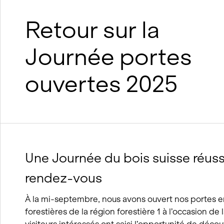
suréléva
Construction durable en bois
Construction durable en argile et
Retour sur la
en bois
Processus BIM
Journée portes
Concepts de viabilité hivernale
ouvertes 2025
Une Journée du bois suisse réussi
rendez-vous
À la mi-septembre, nous avons ouvert nos portes en
forestières de la région forestière 1 à l’occasion de