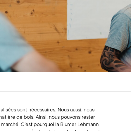
tions
Hôtellerie et restauration
Loisirs et Sport
Santé et accompagneme
Service hivernal
Événements
lisées sont nécessaires. Nous aussi, nous
atière de bois. Ainsi, nous pouvons rester
u marché. C’est pourquoi la Blumer Lehmann