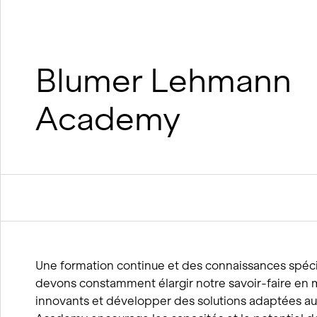
suréléva
Construction durable en bois
Construction durable en argile et
en bois
Processus BIM
Blumer Lehmann
Concepts de viabilité hivernale
Academy
Une formation continue et des connaissances spécia
devons constamment élargir notre savoir-faire en m
innovants et développer des solutions adaptées a