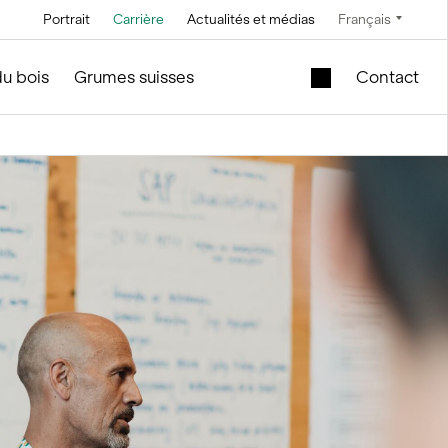
Portrait
Carrière
Actualités et médias
Français
Technique
Service et entretien
Offres spéciales
du bois
Grumes suisses
Contact
Technique à
En construction de silos et
Cuve de levage
saumure
d'installations
mobile dans le
module en bois
Technique de
convoyage
Nouveau bâtiment
scolaire à vendre
Technique de
commande
Modules en bois
d’occasion – Bureau
Technique de
et vente
mesure et pesage
f
le