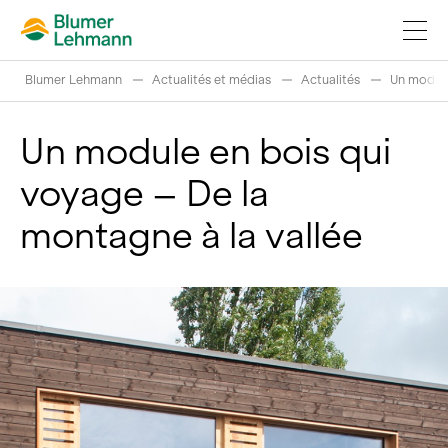
Blumer Lehmann
Actualités et médias
Actualités
Un module
Un module en bois qui
voyage – De la
Réaliser projets de construction
montagne à la vallée
Acheter des produits
References
Fascination du bois
Grumes suisses