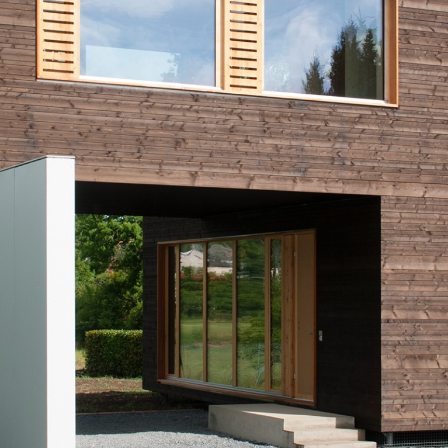
Portrait
Carrière
Actualités et médias
Contact
Recherche
Français