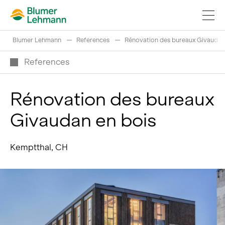
Blumer Lehmann
References
Rénovation des bureaux Givaudan
References
Rénovation des bureaux
Réaliser projets de construction
Givaudan en bois
Acheter des produits
References
Kemptthal, CH
Fascination du bois
Grumes suisses