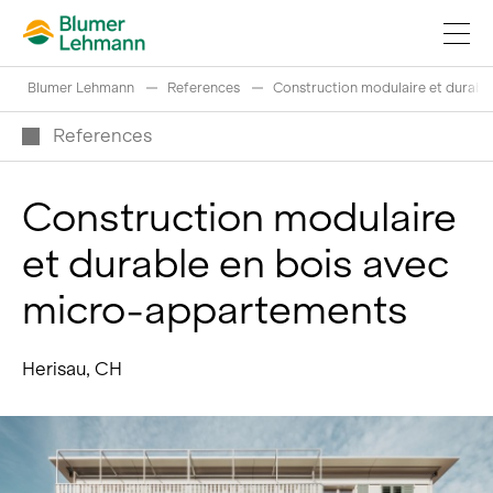
Blumer Lehmann
References
Construction modulaire et durabl
References
Construction modulaire
Réaliser projets de construction
et durable en bois avec
Acheter des produits
micro-appartements
References
Fascination du bois
Herisau, CH
Grumes suisses