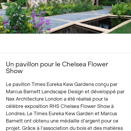
Portrait
Carrière
Actualités et médias
Contact
Recherche
Un pavillon pour le Chelsea Flower
Français
Show
Le pavillon Times Eureka Kew Gardens conçu par
Marcus Barnett Landscape Design et développé par
Nex Architecture London a été réalisé pour la
célèbre exposition RHS Chelsea Flower Show à
Londres. Le Times Eureka Kew Garden et Marcus
Barnett ont obtenu une médaille d’argent pour ce
projet. Grâce à l’association du bois et des matières