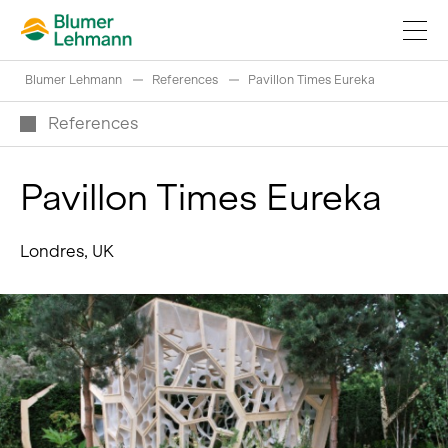
Blumer Lehmann
References
Pavillon Times Eureka
References
Pavillon Times Eureka
Réaliser projets de construction
Londres, UK
Acheter des produits
References
Fascination du bois
Grumes suisses