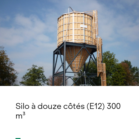
Silo à douze côtés (E12) 300
m³