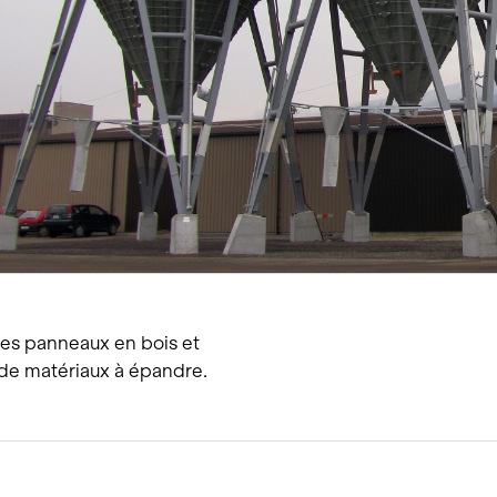
tions
Hôtellerie et restauration
Loisirs et Sport
Santé et accompagneme
Service hivernal
Événements
des panneaux en bois et
de matériaux à épandre.