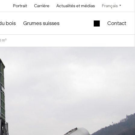
Portrait
Carrière
Actualités et médias
Français
Technique
Service et entretien
Offres spéciales
du bois
Grumes suisses
Contact
0 m³
Technique à
En construction de silos et
Cuve de levage
saumure
d'installations
mobile dans le
module en bois
Technique de
convoyage
Nouveau bâtiment
scolaire à vendre
Technique de
commande
Modules en bois
d’occasion – Bureau
Technique de
et vente
mesure et pesage
f
le