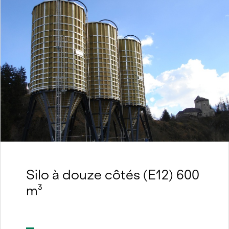
Silo à douze côtés (E12) 600
m³