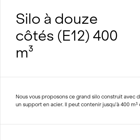
suréléva
Construction durable en bois
Construction durable en argile et
Silo à douze
en bois
Processus BIM
côtés (E12) 400
Concepts de viabilité hivernale
m³
Nous vous proposons ce grand silo construit avec 
un support en acier. Il peut contenir jusqu’à 400 m
3