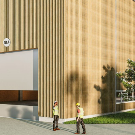
tions
Hôtellerie et restauration
Loisirs et Sport
Santé et accompagneme
Service hivernal
Événements