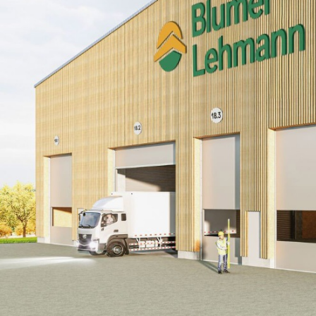
suréléva
Construction durable en bois
Construction durable en argile et
en bois
Processus BIM
Concepts de viabilité hivernale