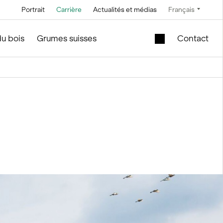
Portrait
Carrière
Actualités et médias
Français
Technique
Service et entretien
Offres spéciales
du bois
Grumes suisses
Contact
Technique à
En construction de silos et
Cuve de levage
saumure
d'installations
mobile dans le
module en bois
Technique de
convoyage
Nouveau bâtiment
scolaire à vendre
Technique de
commande
Modules en bois
d’occasion – Bureau
Technique de
et vente
mesure et pesage
f
le