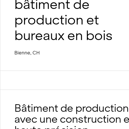
bâtiment de
suréléva
Construction durable en bois
Construction durable en argile et
production et
en bois
Processus BIM
bureaux en bois
Concepts de viabilité hivernale
Bienne, CH
Bâtiment de producti
avec une construction e