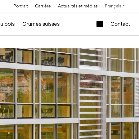
Portrait
Carrière
Actualités et médias
Français
Technique
Service et entretien
Offres spéciales
u bois
Grumes suisses
Contact
Technique à
En construction de silos et
Cuve de levage
saumure
d'installations
mobile dans le
module en bois
Technique de
convoyage
Nouveau bâtiment
scolaire à vendre
Technique de
commande
Modules en bois
d’occasion – Bureau
Technique de
et vente
mesure et pesage
f
le