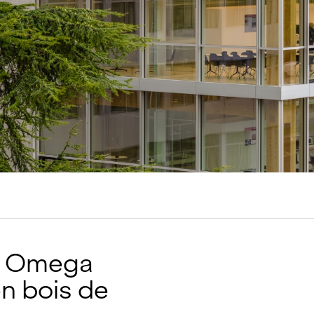
tions
Hôtellerie et restauration
Loisirs et Sport
Santé et accompagneme
Service hivernal
Événements
on Omega
n bois de