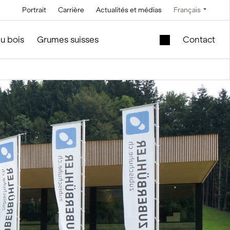
Portrait
Carrière
Actualités et médias
Français
Technique
Service et entretien
Offres spéciales
u bois
Grumes suisses
Contact
Technique à
En construction de silos et
Cuve de levage
saumure
d'installations
mobile dans le
module en bois
Technique de
convoyage
Nouveau bâtiment
scolaire à vendre
Technique de
commande
Modules en bois
d’occasion – Bureau
Technique de
et vente
mesure et pesage
f
le