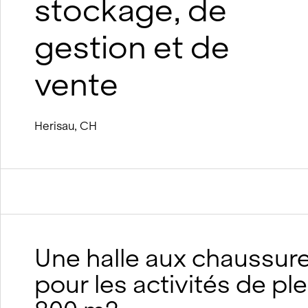
stockage, de
suréléva
Construction durable en bois
Construction durable en argile et
gestion et de
en bois
Processus BIM
vente
Concepts de viabilité hivernale
Herisau, CH
Une halle aux chaussures
pour les activités de ple