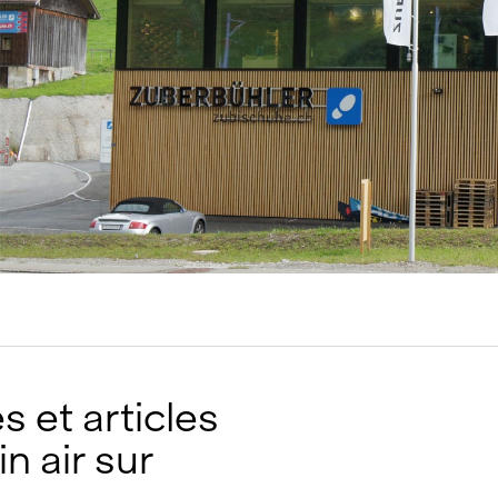
tions
Hôtellerie et restauration
Loisirs et Sport
Santé et accompagneme
Service hivernal
Événements
 et articles
in air sur