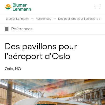
Blumer Lehmann
References
Des pavillons pour l’aéroport d’Os
References
Des pavillons pour
Réaliser projets de construction
l’aéroport d’Oslo
Acheter des produits
References
Oslo, NO
Fascination du bois
Grumes suisses