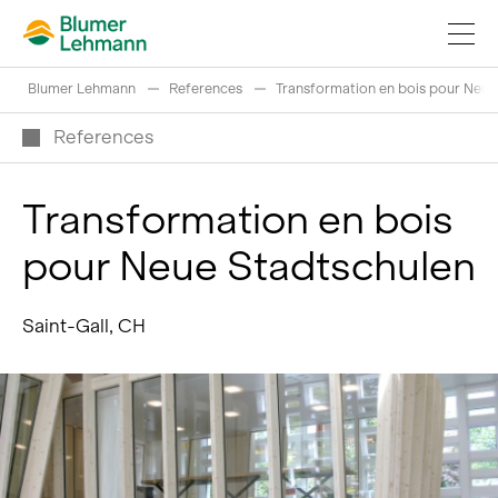
Blumer Lehmann
References
Transformation en bois pour Neue
References
Transformation en bois
Réaliser projets de construction
pour Neue Stadtschulen
Acheter des produits
References
Saint-Gall, CH
Fascination du bois
Grumes suisses