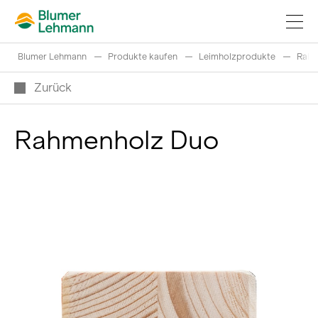
Blumer Lehmann
Produkte kaufen
Leimholzprodukte
Rahm
Zurück
Rahmenholz Duo
Bauprojekte realisieren
Produkte kaufen
Referenzen
Faszination Holz
Schweizer Rundholz