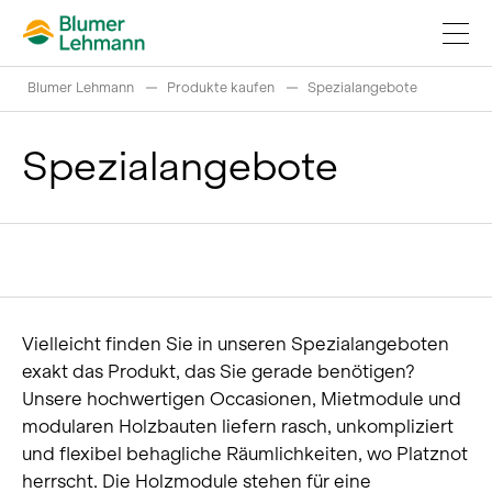
Blumer Lehmann
Produkte kaufen
Spezialangebote
Spezialangebote
Bauprojekte realisieren
Produkte kaufen
Referenzen
Vielleicht finden Sie in unseren Spezialangeboten
Faszination Holz
exakt das Produkt, das Sie gerade benötigen?
Unsere hochwertigen Occasionen, Mietmodule und
Schweizer Rundholz
modularen Holzbauten liefern rasch, unkompliziert
und flexibel behagliche Räumlichkeiten, wo Platznot
herrscht. Die Holzmodule stehen für eine