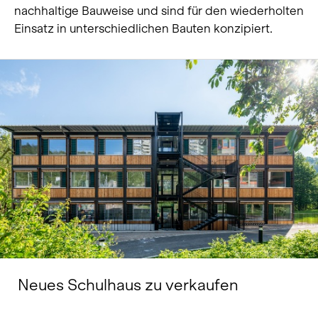
nachhaltige Bauweise und sind für den wiederholten
Über uns
Einsatz in unterschiedlichen Bauten konzipiert.
Karriere
News und Medien
Kontakt
Suche
Deutsch
Neues Schulhaus zu verkaufen