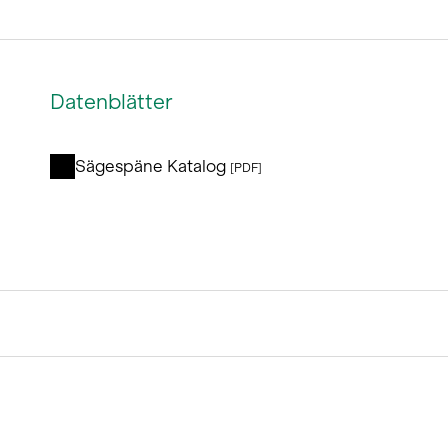
Datenblätter
Sägespäne Katalog
[PDF]