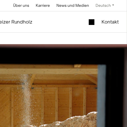
Über uns
Karriere
News und Medien
Deutsch
Technik
Service und Unterhalt
Spezialangebote
izer Rundholz
Kontakt
Soletechnik
im Silo- und Anlagenbau
Mobiler Liftschacht
im Holzmodul
Fördertechnik
Neues Schulhaus zu
Steuerungstechnik
verkaufen
Mess- und
Occasionsmodule |
Wiegetechnik
Büro und Verkauf
ng
ie