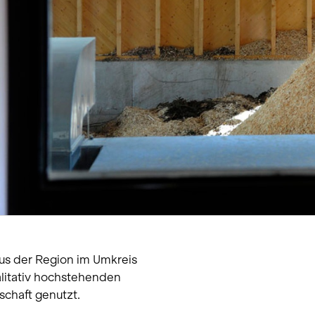
Temporäre Bauten
Winterdienst
Wohnen Einfamilienhaus
Wohnen Mehrfamilienha
s der Region im Umkreis
alitativ hochstehenden
schaft genutzt.