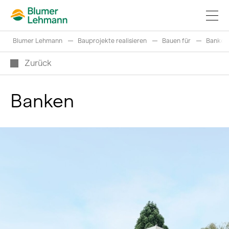
Blumer Lehmann
Bauprojekte realisieren
Bauen für
Banken
Zurück
Banken
Bauprojekte realisieren
Produkte kaufen
Referenzen
Faszination Holz
Schweizer Rundholz