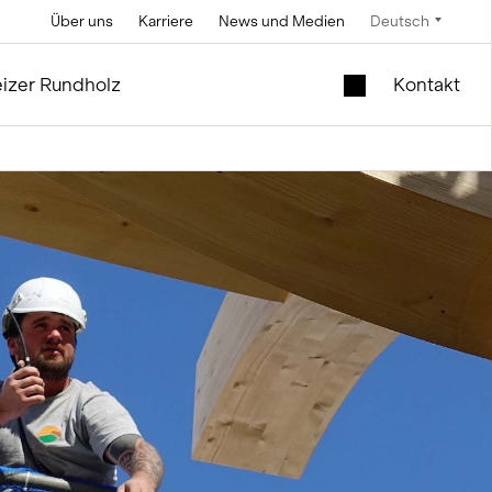
Über uns
Karriere
News und Medien
Deutsch
Technik
Service und Unterhalt
Spezialangebote
izer Rundholz
Kontakt
Soletechnik
im Silo- und Anlagenbau
Mobiler Liftschacht
im Holzmodul
Fördertechnik
Neues Schulhaus zu
Steuerungstechnik
verkaufen
Mess- und
Occasionsmodule |
Wiegetechnik
Büro und Verkauf
ng
ie