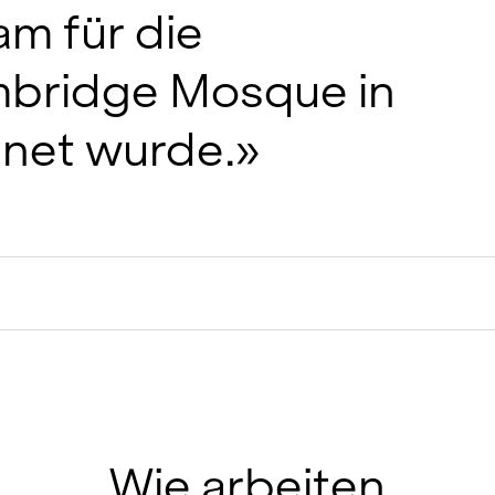
m für die
mbridge Mosque in
net wurde.»
Wie arbeiten