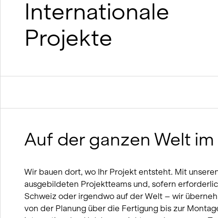
Nachhaltiges Bauen mit Lehm und
Internationale
Holz
BIM
Projekte
Winterdienst-Konzept
Auf der ganzen Welt im
Wir bauen dort, wo Ihr Projekt entsteht. Mit unser
ausgebildeten Projektteams und, sofern erforderlich
Schweiz oder irgendwo auf der Welt – wir überne
von der Planung über die Fertigung bis zur Montage