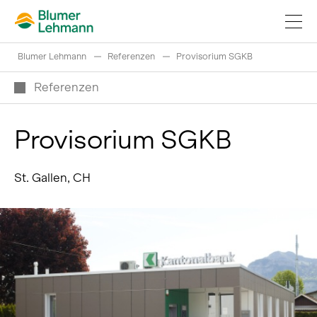
Blumer Lehmann
Referenzen
Provisorium SGKB
Referenzen
Provisorium SGKB
Bauprojekte realisieren
St. Gallen, CH
Produkte kaufen
Referenzen
Faszination Holz
Schweizer Rundholz