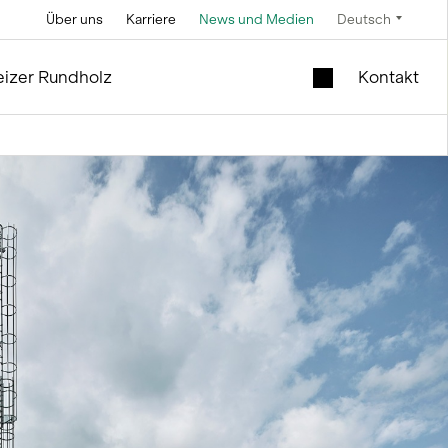
Über uns
Karriere
News und Medien
Deutsch
Technik
Service und Unterhalt
Spezialangebote
izer Rundholz
Kontakt
Soletechnik
im Silo- und Anlagenbau
Mobiler Liftschacht
im Holzmodul
Fördertechnik
Neues Schulhaus zu
Steuerungstechnik
verkaufen
Mess- und
Occasionsmodule |
Wiegetechnik
Büro und Verkauf
ng
ie