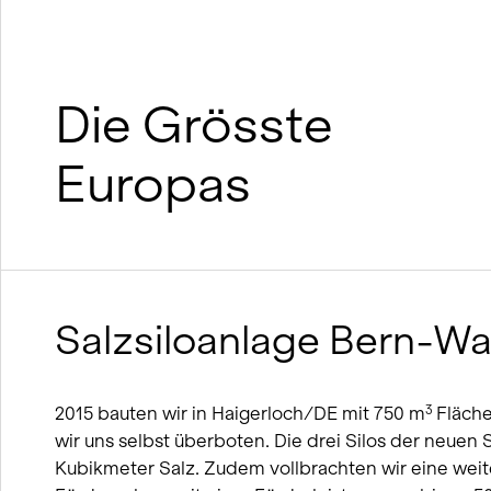
Nachhaltiges Bauen mit Lehm und
Holz
BIM
Winterdienst-Konzept
Die Grösste
Europas
Salzsiloanlage Bern-W
2015 bauten wir in Haigerloch/DE mit 750 m
Fläche
3
wir uns selbst überboten. Die drei Silos der neuen
Kubikmeter Salz. Zudem vollbrachten wir eine weit