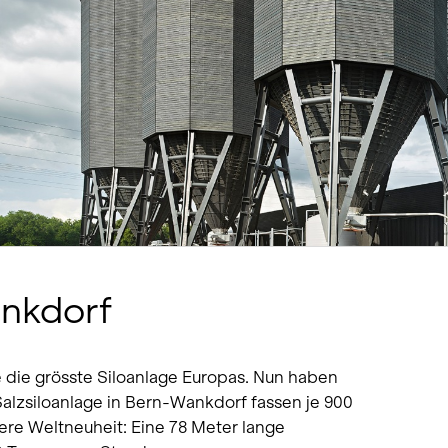
Temporäre Bauten
Winterdienst
Wohnen Einfamilienhaus
Wohnen Mehrfamilienha
ankdorf
 die grösste Siloanlage Europas. Nun haben
 Salzsiloanlage in Bern-Wankdorf fassen je 900
ere Weltneuheit: Eine 78 Meter lange