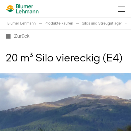
Blumer Lehmann
Produkte kaufen
Silos und Streugutlager
Zurück
20 m³ Silo viereckig (E4)
Bauprojekte realisieren
Produkte kaufen
Referenzen
Faszination Holz
Schweizer Rundholz