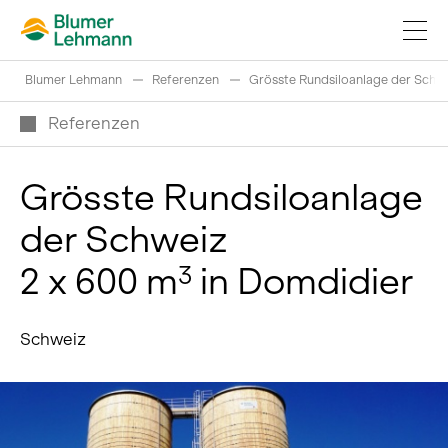
Blumer Lehmann
Referenzen
Grösste Rundsiloanlage der Schwe
Referenzen
Grösste Rundsiloanlage
Bauprojekte realisieren
der Schweiz
Produkte kaufen
2 x 600 m
in Domdidier
3
Referenzen
Faszination Holz
Schweiz
Schweizer Rundholz