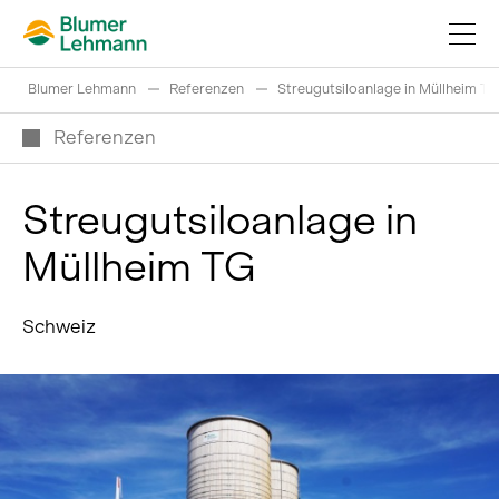
Blumer Lehmann
Referenzen
Streugutsiloanlage in Müllheim TG
Referenzen
Streugutsiloanlage in
Bauprojekte realisieren
Müllheim TG
Produkte kaufen
Referenzen
Schweiz
Faszination Holz
Schweizer Rundholz