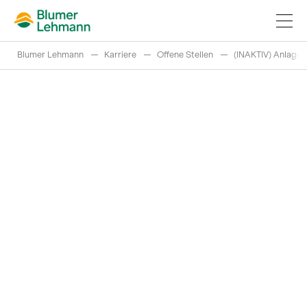
Blumer Lehmann
Karriere
Offene Stellen
(INAKTIV) Anlage
Bauprojekte realisieren
Produkte kaufen
Referenzen
Faszination Holz
Schweizer Rundholz