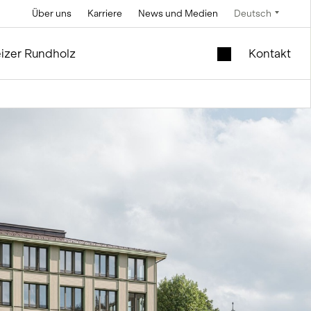
Über uns
Karriere
News und Medien
Deutsch
Technik
Service und Unterhalt
Spezialangebote
izer Rundholz
Kontakt
Soletechnik
im Silo- und Anlagenbau
Mobiler Liftschacht
im Holzmodul
Fördertechnik
Neues Schulhaus zu
Steuerungstechnik
verkaufen
Mess- und
Occasionsmodule |
Wiegetechnik
Büro und Verkauf
ng
ie