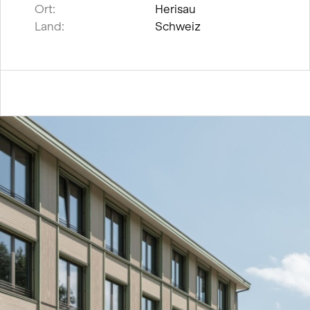
Ort:
Herisau
Land:
Schweiz