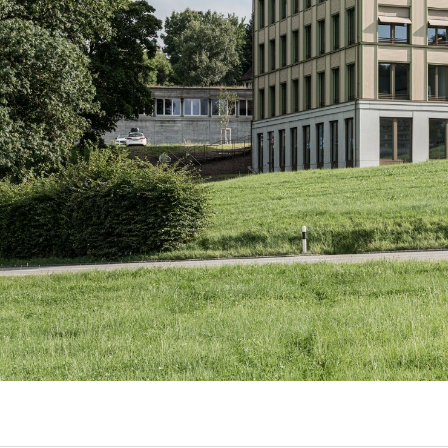
Temporäre Bauten
Winterdienst
Wohnen Einfamilienhaus
Wohnen Mehrfamilienha