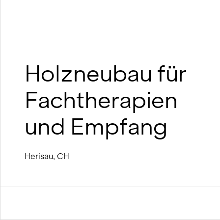
Nachhaltiges Bauen mit Lehm und
Holz
BIM
Winterdienst-Konzept
Holzneubau für
Fachtherapien
und Empfang
Herisau, CH