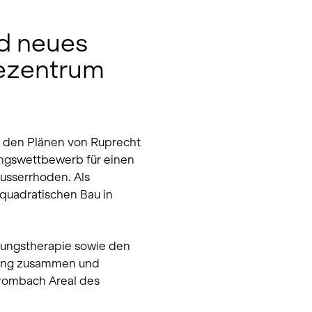
rd neues
ezentrum
h den Plänen von Ruprecht
ngswettbewerb für einen
usserrhoden. Als
quadratischen Bau in
gungstherapie sowie den
fang zusammen und
rombach Areal des