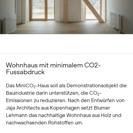
Über uns
Karriere
News und Medien
Kontakt
Suche
Wohnhaus mit minimalem CO2-
Deutsch
Fussabdruck
Das MiniCO
-Haus soll als Demonstrationsobjekt die
2
Bauindustrie darin unterstützen, die CO
-
2
Emissionen zu reduzieren. Nach den Entwürfen von
Jaja Architects aus Kopenhagen setzt Blumer
Lehmann das nachhaltige Wohnhaus aus Holz und
nachwachsenden Rohstoffen um.