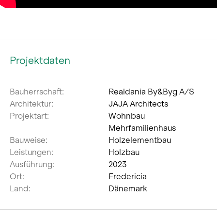
Projektdaten
Bauherrschaft:
Realdania By&Byg A/S
Architektur:
JAJA Architects
Projektart:
Wohnbau
Mehrfamilienhaus
Bauweise:
Holzelementbau
Leistungen:
Holzbau
Ausführung:
2023
Ort:
Fredericia
Land:
Dänemark