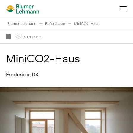
Blumer Lehmann
Referenzen
MiniCO2-Haus
Referenzen
MiniCO2-Haus
Bauprojekte realisieren
Fredericia, DK
Produkte kaufen
Referenzen
Faszination Holz
Schweizer Rundholz