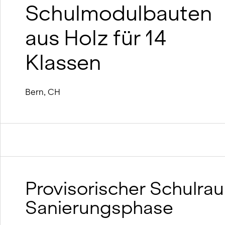
Nachhaltiges Bauen mit Lehm und
Schulmodulbauten
Holz
BIM
aus Holz für 14
Winterdienst-Konzept
Klassen
Bern, CH
Provisorischer Schulrau
Sanierungsphase