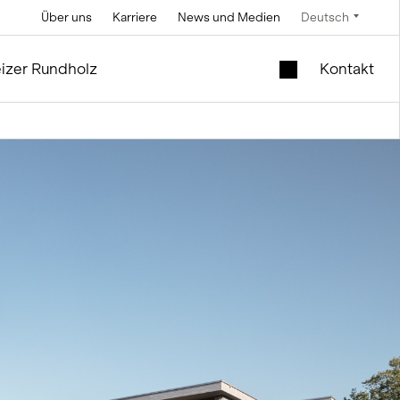
Über uns
Karriere
News und Medien
Deutsch
Technik
Service und Unterhalt
Spezialangebote
izer Rundholz
Kontakt
Soletechnik
im Silo- und Anlagenbau
Mobiler Liftschacht
im Holzmodul
Fördertechnik
Neues Schulhaus zu
Steuerungstechnik
verkaufen
Mess- und
Occasionsmodule |
Wiegetechnik
Büro und Verkauf
ng
ie