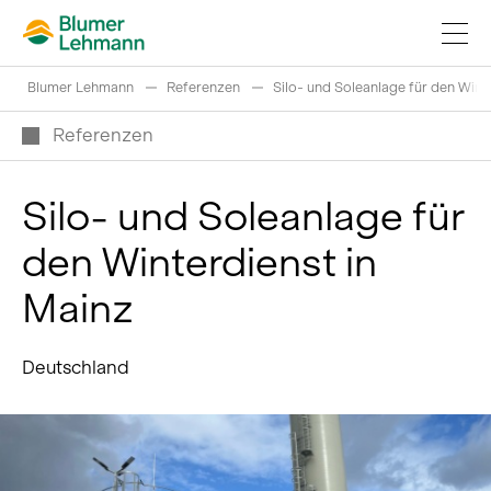
Blumer Lehmann
Referenzen
Silo- und Soleanlage für den Wint
Referenzen
Silo- und Soleanlage für
Bauprojekte realisieren
den Winterdienst in
Produkte kaufen
Mainz
Referenzen
Faszination Holz
Deutschland
Schweizer Rundholz