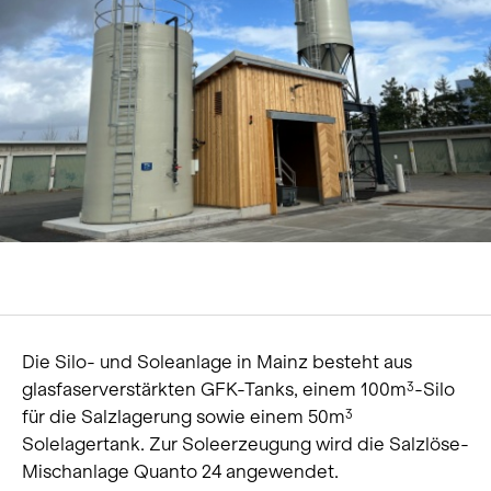
Über uns
Karriere
News und Medien
Kontakt
Suche
Deutsch
Die Silo- und Soleanlage in Mainz besteht aus
glasfaserverstärkten GFK-Tanks, einem 100m
-Silo
3
für die Salzlagerung sowie einem 50m
3
Solelagertank. Zur Soleerzeugung wird die Salzlöse-
Mischanlage Quanto 24 angewendet.