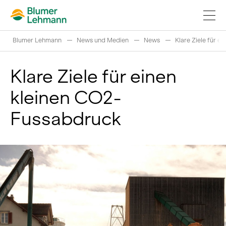
Blumer Lehmann
News und Medien
News
Klare Ziele für 
Klare Ziele für einen
kleinen CO2-
Bauprojekte realisieren
Fussabdruck
Produkte kaufen
Referenzen
Faszination Holz
Schweizer Rundholz