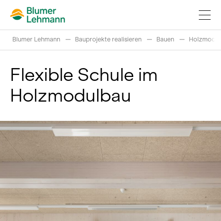
Blumer Lehmann
Bauprojekte realisieren
Bauen
Holzmodul
Flexible Schule im
Holzmodulbau
Bauprojekte realisieren
Produkte kaufen
Referenzen
Faszination Holz
Schweizer Rundholz